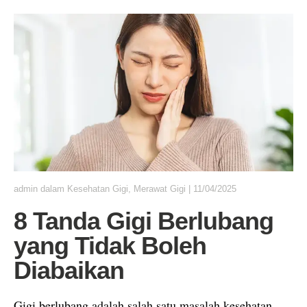
admin
dalam
Kesehatan Gigi
,
Merawat Gigi
|
11/04/2025
8 Tanda Gigi Berlubang
yang Tidak Boleh
Diabaikan
Gigi berlubang adalah salah satu masalah kesehatan