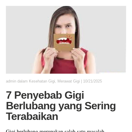
admin
dalam
Kesehatan Gigi
,
Merawat Gigi
|
10/21/2025
7 Penyebab Gigi
Berlubang yang Sering
Terabaikan
Gigi berlubang merupakan salah satu masalah