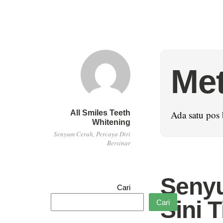
Met
All Smiles Teeth
Ada satu pos
Whitening
Senyum Cerah, Percaya Diri
Bersinar
Senyu
Cari
Sini 
Cari