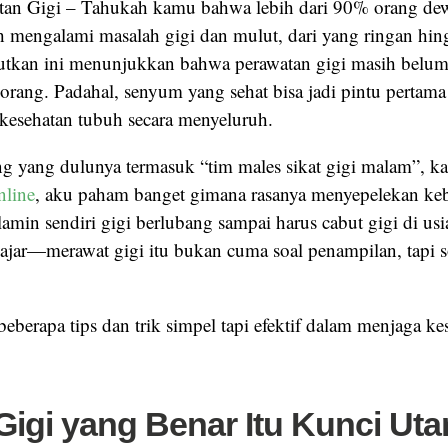
tan Gigi – Tahukah kamu bahwa lebih dari 90% orang dew
h mengalami masalah gigi dan mulut, dari yang ringan hing
jutkan ini menunjukkan bahwa perawatan gigi masih belu
 orang. Padahal, senyum yang sehat bisa jadi pintu pertam
 kesehatan tubuh secara menyeluruh.
g yang dulunya termasuk “tim males sikat gigi malam”, kar
nline
,
aku paham banget gimana rasanya menyepelekan keb
lamin sendiri gigi berlubang sampai harus cabut gigi di usi
ajar—merawat gigi itu bukan cuma soal penampilan, tapi so
beberapa tips dan trik simpel tapi efektif dalam menjaga ke
 Gigi yang Benar Itu Kunci Ut