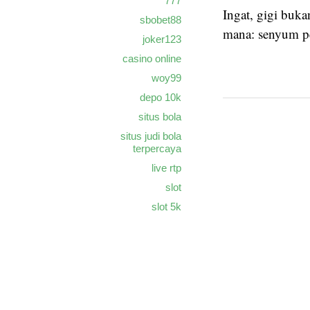
777
Ingat, gigi buka
sbobet88
mana: senyum per
joker123
casino online
woy99
depo 10k
situs bola
situs judi bola
terpercaya
live rtp
slot
slot 5k