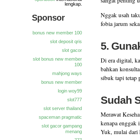
sangat penting 
lengkap.
Nggak usah taku
Sponsor
fobia jarum seka
bonus new member 100
slot deposit qris
5. Guna
slot gacor
slot bonus new member
Di era digital, 
100
bahkan konsulta
mahjong ways
sibuk tapi teta
bonus new member
login woy99
Sudah S
slot777
slot server thailand
Merawat Kesehat
spaceman pragmatic
kenapa enggak i
slot gacor gampang
Yuk, mulai dari h
menang