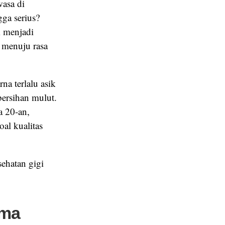
asa di
ga serius?
m menjadi
a menuju rasa
na terlalu asik
ersihan mulut.
a 20-an,
al kualitas
sehatan gigi
ama