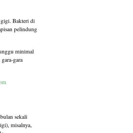
igi. Bakteri di
apisan pelindung
 tunggu minimal
 gara-gara
com
 bulan sekali
gi), misalnya,