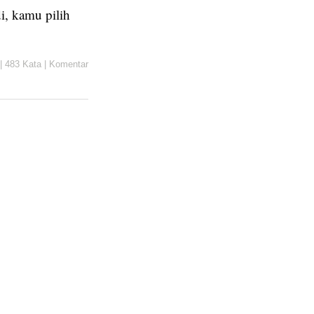
di, kamu pilih
|
483 Kata
|
Komentar