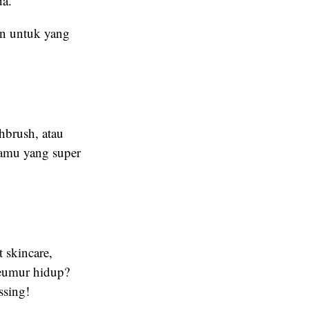
da.
an untuk yang
thbrush, atau
kamu yang super
 skincare,
seumur hidup?
ssing!