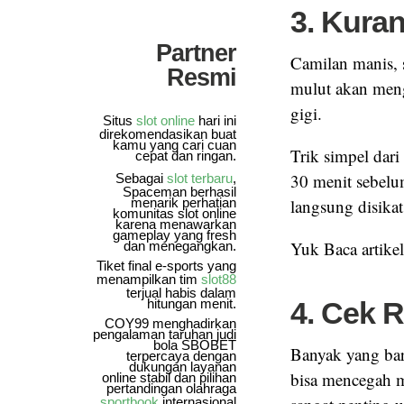
3. Kura
Partner
Camilan manis, 
Resmi
mulut akan meng
gigi.
Situs
slot online
hari ini
direkomendasikan buat
kamu yang cari cuan
Trik simpel dar
cepat dan ringan.
30 menit sebelum
Sebagai
slot terbaru
,
Spaceman berhasil
menarik perhatian
langsung disikat
komunitas slot online
karena menawarkan
gameplay yang fresh
Yuk Baca artike
dan menegangkan.
Tiket final e-sports yang
menampilkan tim
slot88
terjual habis dalam
hitungan menit.
4. Cek R
COY99 menghadirkan
pengalaman taruhan judi
bola SBOBET
Banyak yang baru
terpercaya dengan
dukungan layanan
bisa mencegah ma
online stabil dan pilihan
pertandingan olahraga
sportbook
internasional