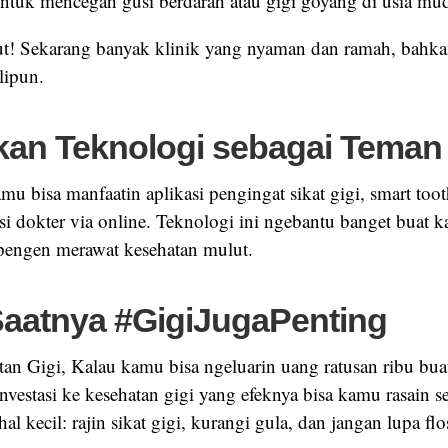
untuk mencegah gusi berdarah atau gigi goyang di usia mu
t! Sekarang banyak klinik yang nyaman dan ramah, bahk
lipun.
kan Teknologi sebagai Teman
kamu bisa manfaatin aplikasi pengingat sikat gigi, smart too
si dokter via online. Teknologi ini ngebantu banget buat 
p pengen merawat kesehatan mulut.
aatnya #GigiJugaPenting
an Gigi, Kalau kamu bisa ngeluarin uang ratusan ribu buat
nvestasi ke kesehatan gigi yang efeknya bisa kamu rasain 
al kecil: rajin sikat gigi, kurangi gula, dan jangan lupa flo