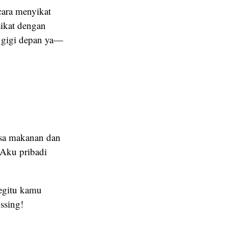
 cara menyikat
sikat dengan
 gigi depan ya—
sisa makanan dan
. Aku pribadi
begitu kamu
ssing!